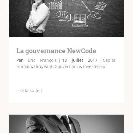
La gouvernance NewCode
Par
Eric François
|
18 juillet 2017
|
Capital
Humain
,
Dirigeant
,
Gouvernance
,
Investisseur
Lire la suite