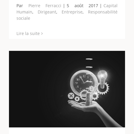
Par
Pierre Ferracci
|
5 août 2017
|
Capital
Humain
,
Dirigeant
,
Entreprise
,
Responsabilité
sociale
Lire la suite